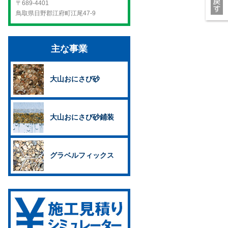
〒689-4401
鳥取県日野郡江府町江尾47-9
主な事業
大山おにさび砂
大山おにさび砂鋪装
グラベルフィックス